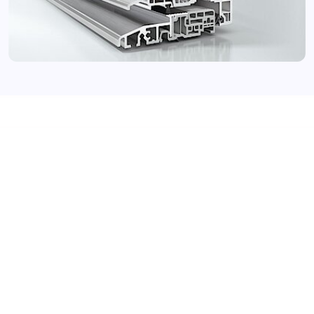
Schüco CT 70 – der Allrounder unter den
Türsystemen
Die Schüco CT 70 Türen zeichnen sich durch ihre
vielseitige Einsetzbarkeit aus, sowohl bei Neubauten
als auch bei Renovierungsprojekten. Ein
umfassendes Sortiment an Zubehör sorgt für ein
hohes Maß an Systemsicherheit. Das etablierte
Mehrkammerprofil in Kombination mit der
thermisch getrennten Türschwelle garantiert eine
effektive Wärmedämmung. Dies eröffnet Ihnen